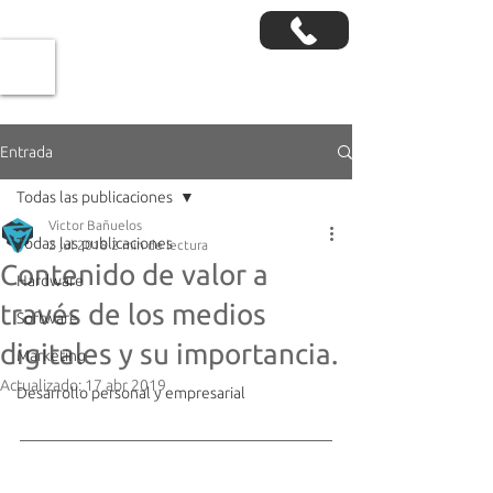
Entrada
Todas las publicaciones
Victor Bañuelos
Todas las publicaciones
2 jul 2018
2 min de lectura
Contenido de valor a
Hardware
través de los medios
Software
digitales y su importancia.
Marketing
Actualizado:
17 abr 2019
Desarrollo personal y empresarial