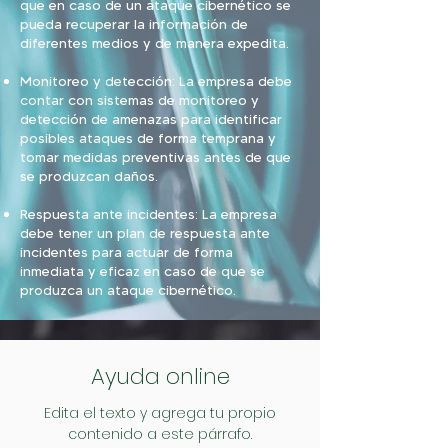
que en caso de un ataque cibernético se
pueda recuperar la información de
diferentes medios y de manera expedita.
Monitoreo y detección: La empresa debe
contar con sistemas de monitoreo y
detección de amenazas para identificar
posibles ataques de forma temprana y
tomar medidas preventivas antes de que
se produzcan daños.
Respuesta ante incidentes: La empresa
debe tener un plan de respuesta ante
incidentes para actuar de forma
inmediata y eficaz en caso de que se
produzca un ataque cibernético.
Ayuda online
Edita el texto y agrega tu propio
contenido a este párrafo.