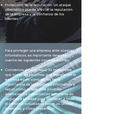
Protección de la reputación: Un ataque
cibernético puede afectar la reputación
de la empresa y la confianza de los
clientes.
Para proteger una empresa ante ataques
informáticos, es importante tener en
cuenta las siguientes consideraciones:
Conciencia de seguridad: Es importante
que todas las personas que trabajan en la
empresa estén conscientes de la
importancia de la seguridad informática y
sepan
cómo actuar ante posibles
amenazas. La capacitación constante en
seguridad es clave para mantener a todo
el personal actualizado sobre las últimas
amenazas y cómo prevenirlas.