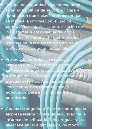
Política de seguridad: La empresa debe
tener una política de seguridad clara y
establecida que incluya la forma en que
se maneja la información, el uso de
contraseñas seguras, la actualización de
los sistemas y software, entre otros
aspectos. Es importante que todos los
usuarios de la red estén al tanto de la
política y se aseguren de cumplirla.
Protección de redes y sistemas: La
empresa debe contar con un firewall y
software de seguridad actualizados para
proteger los sistemas y redes de posibles
ataques externos. Además, se deben
implementar controles de acceso
adecuados para evitar accesos no
autorizados.
Copias de seguridad: Es importante que la
empresa realice copias de seguridad de la
información crítica de forma regular y las
almacene en un lugar seguro, de modo